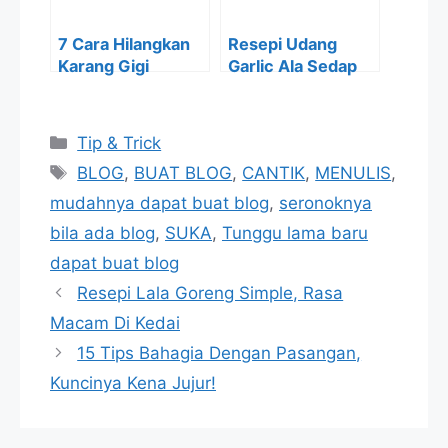
7 Cara Hilangkan
Resepi Udang
Karang Gigi
Garlic Ala Sedap
Dengan Mudah
Shiela Rusly, Rasa
Macam Di Kedai
Categories
Tip & Trick
Tags
BLOG
,
BUAT BLOG
,
CANTIK
,
MENULIS
,
mudahnya dapat buat blog
,
seronoknya
bila ada blog
,
SUKA
,
Tunggu lama baru
dapat buat blog
Resepi Lala Goreng Simple, Rasa
Macam Di Kedai
15 Tips Bahagia Dengan Pasangan,
Kuncinya Kena Jujur!