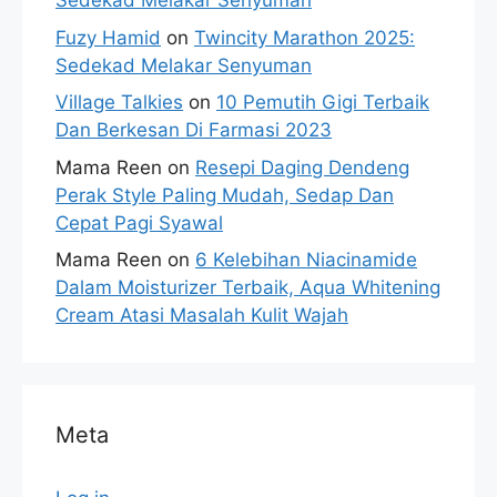
Sedekad Melakar Senyuman
Fuzy Hamid
on
Twincity Marathon 2025:
Sedekad Melakar Senyuman
Village Talkies
on
10 Pemutih Gigi Terbaik
Dan Berkesan Di Farmasi 2023
Mama Reen
on
Resepi Daging Dendeng
Perak Style Paling Mudah, Sedap Dan
Cepat Pagi Syawal
Mama Reen
on
6 Kelebihan Niacinamide
Dalam Moisturizer Terbaik, Aqua Whitening
Cream Atasi Masalah Kulit Wajah
Meta