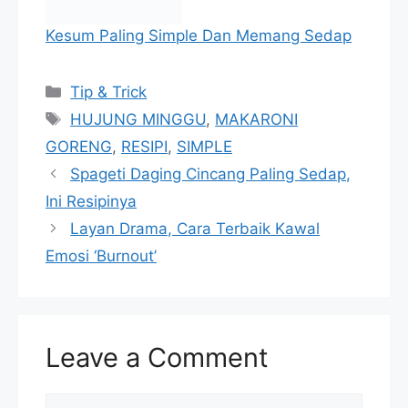
Kesum Paling Simple Dan Memang Sedap
Categories
Tip & Trick
Tags
HUJUNG MINGGU
,
MAKARONI
GORENG
,
RESIPI
,
SIMPLE
Spageti Daging Cincang Paling Sedap,
Ini Resipinya
Layan Drama, Cara Terbaik Kawal
Emosi ‘Burnout’
Leave a Comment
Comment