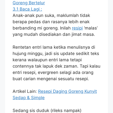
Goreng Bertelur
3.1
Baca Lagi :
Anak-anak pun suka, maklumlah tidak
berapa pedas dan rasanya lebih enak
berbanding mi goreng. Inilah
resipi
‘malas’
yang mudah disediakan dan jimat masa.
Rentetan entri lama ketika menulisnya di
hujung minggu, jadi sis update sedikit teks
kerana walaupun entri lama tetapi
contennya tak lapuk dek zaman. Tapi kalau
entri resepi, evergreen selagi ada orang
buat carian mengenai sesuatu resepi.
Artikel Lain:
Resepi Daging Goreng Kunyit
Sedap & Simple
Sedang sis duduk (rileks nampak)