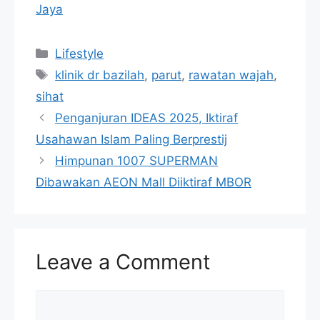
Jaya
Categories
Lifestyle
Tags
klinik dr bazilah
,
parut
,
rawatan wajah
,
sihat
Penganjuran IDEAS 2025, Iktiraf
Usahawan Islam Paling Berprestij
Himpunan 1007 SUPERMAN
Dibawakan AEON Mall Diiktiraf MBOR
Leave a Comment
Comment