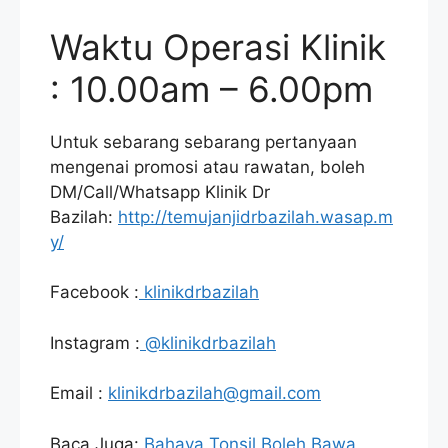
Waktu Operasi Klinik
: 10.00am – 6.00pm
Untuk sebarang sebarang pertanyaan
mengenai promosi atau rawatan, boleh
DM/Call/Whatsapp Klinik Dr
Bazilah:
http://temujanjidrbazilah.wasap.m
y/
Facebook :
klinikdrbazilah
Instagram :
@klinikdrbazilah
Email :
klinikdrbazilah@gmail.com
Baca Juga:
Bahaya Tonsil Boleh Bawa