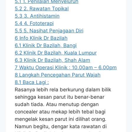
5.1
1. Penilaian Menyeluruh
5.2
2. Rawatan Topikal
5.3
3. Antihistamin
5.4
4. Fototerapi
5.5
5. Nasihat Penjagaan Diri
6
Info Klinik Dr Bazilah
6.1
Klinik Dr Bazilah, Bangi
6.2
Klinik Dr Bazilah, Kuala Lumpur
6.3
Klinik Dr Bazilah, Shah Alam
7
Waktu Operasi Klinik : 10.00am – 6.00pm
8
Langkah Pencegahan Parut Wajah
8.1
Baca Lagi :
Rasanya lebih rela berkurung dalam bilik
sehingga kesan parut itu benar-benar
sudah tiada. Atau menutup dengan
concealer atau mekap lebih tebal bagi
mengelak kesan parut ini dilihat orang.
Namun begitu, dengar kata rawatan di