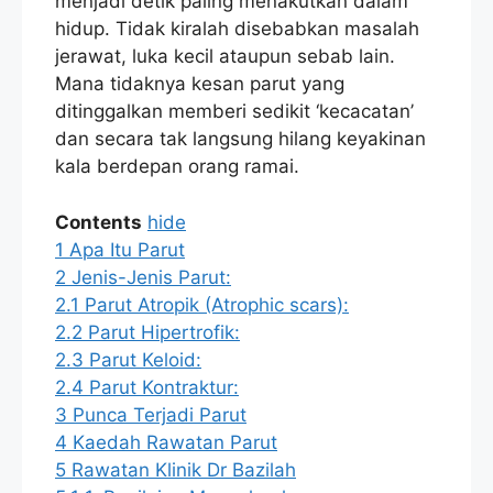
menjadi detik paling menakutkan dalam
hidup. Tidak kiralah disebabkan masalah
jerawat, luka kecil ataupun sebab lain.
Mana tidaknya kesan parut yang
ditinggalkan memberi sedikit ‘kecacatan’
dan secara tak langsung hilang keyakinan
kala berdepan orang ramai.
Contents
hide
1
Apa Itu Parut
2
Jenis-Jenis Parut:
2.1
Parut Atropik (Atrophic scars):
2.2
Parut Hipertrofik:
2.3
Parut Keloid:
2.4
Parut Kontraktur:
3
Punca Terjadi Parut
4
Kaedah Rawatan Parut
5
Rawatan Klinik Dr Bazilah