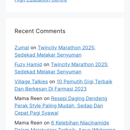
Recent Comments
Zumal
on
Twincity Marathon 2025:
Sedekad Melakar Senyuman
Fuzy Hamid
on
Twincity Marathon 2025:
Sedekad Melakar Senyuman
Village Talkies
on
10 Pemutih Gigi Terbaik
Dan Berkesan Di Farmasi 2023
Mama Reen
on
Resepi Daging Dendeng
Perak Style Paling Mudah, Sedap Dan
Cepat Pagi Syawal
Mama Reen
on
6 Kelebihan Niacinamide
Dalam Moisturizer Terbaik, Aqua Whitening