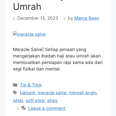
Umrah
December 15, 2023
by
Mama Reen
Meracle Salve| Setiap jemaah yang
mengerjakan ibadah haji atau umrah akan
membuatkan persiapan rapi sama ada dari
segi fizikal dan mental.
Categories
Tip & Trick
Tags
balsam
,
meracle salve
,
minyak angin
,
sihat
,
soft stick
,
stres
Leave a comment