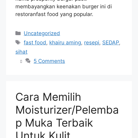
membayangkan keenakan burger ini di
restoranfast food yang popular.
Categories
Uncategorized
Tags
fast food
,
khairu aming
,
resepi
,
SEDAP
,
sihat
5 Comments
Cara Memilih
Moisturizer/Pelemba
p Muka Terbaik
Untuk Kulit