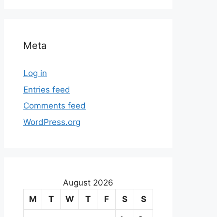
Meta
Log in
Entries feed
Comments feed
WordPress.org
August 2026
M
T
W
T
F
S
S