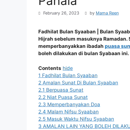
Pahala
February 26, 2023
by
Mama Reen
Fadhilat Bulan Syaaban | Bulan Syaa
Hijrah sebelum masuknya Ramadan. S
memperbanyakkan ibadah
puasa su
boleh dilakukan di bulan Syabaan ini.
Contents
hide
1
Fadhilat Bulan Syaaban
2
Amalan Sunat Di Bulan Syaaban
2.1
Berpuasa Sunat
2.2
Niat Puasa Sunat
2.3
Memperbanyakan Doa
2.4
Malam Nifsu Syaaban
2.5
Masuk Waktu Nifsu Syaaban
3
AMALAN LAIN YANG BOLEH DILAKU