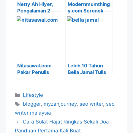
Netty Ah Hiyer,
Modernmumthing
Pengalaman 2
y.com Seronok
Dekad Dunia
Menulis Cara SEO,
Penulisan Bantu
Tekad Raih
Jadi Blogger &
Pendapatan
Penulis SEO
Berganda
Nitasawal.com
Lebih 10 Tahun
Pakar Penulis
Bella Jamal Tulis
Keibubapaan,
Blog. Kenali Sisi
Teruja Mahu
Menarik Pemilik
Bergelar SEO
‘Ini Adalah
Categories
Lifestyle
Writer Malaysia
Bellarina Natasya’
Tags
blogger
,
myzanjourney
,
seo writer
,
seo
writer malaysia
Cara Solat Hajat Ringkas Sekali Doa :
Panduan Pertama Kali Buat