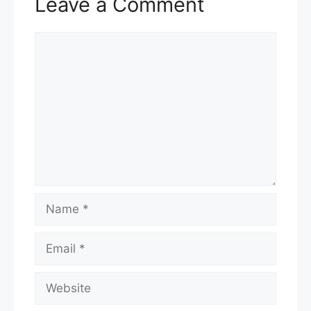
Leave a Comment
Comment
Name
Email
Website