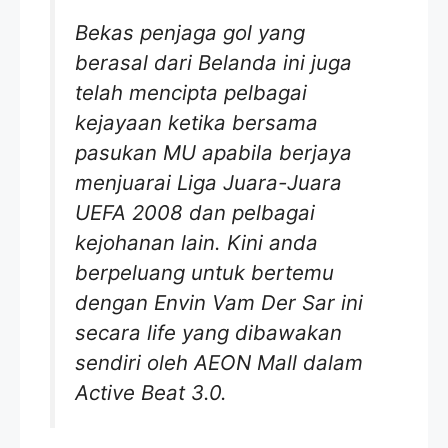
Bekas penjaga gol yang
berasal dari Belanda ini juga
telah mencipta pelbagai
kejayaan ketika bersama
pasukan MU apabila berjaya
menjuarai Liga Juara-Juara
UEFA 2008 dan pelbagai
kejohanan lain. Kini anda
berpeluang untuk bertemu
dengan Envin Vam Der Sar ini
secara life yang dibawakan
sendiri oleh AEON Mall dalam
Active Beat 3.0.