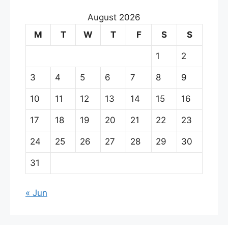
August 2026
M
T
W
T
F
S
S
1
2
3
4
5
6
7
8
9
10
11
12
13
14
15
16
17
18
19
20
21
22
23
24
25
26
27
28
29
30
31
« Jun