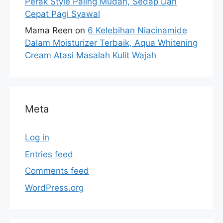
Perak Style Paling Mudah, Sedap Dan
Cepat Pagi Syawal
Mama Reen
on
6 Kelebihan Niacinamide
Dalam Moisturizer Terbaik, Aqua Whitening
Cream Atasi Masalah Kulit Wajah
Meta
Log in
Entries feed
Comments feed
WordPress.org