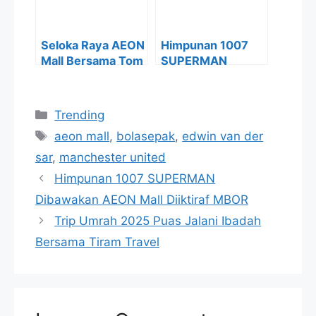
Seloka Raya AEON
Himpunan 1007
Mall Bersama Tom
SUPERMAN
& Jerry Meriahkan
Dibawakan AEON
Sambutan Syawal
Mall Diiktiraf
2025
MBOR
Categories
Trending
Tags
aeon mall
,
bolasepak
,
edwin van der
sar
,
manchester united
Himpunan 1007 SUPERMAN
Dibawakan AEON Mall Diiktiraf MBOR
Trip Umrah 2025 Puas Jalani Ibadah
Bersama Tiram Travel