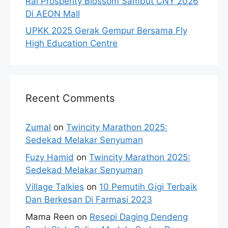
Rai Prosperity Blossom Sambut CNY 2026
Di AEON Mall
UPKK 2025 Gerak Gempur Bersama Fly
High Education Centre
Recent Comments
Zumal
on
Twincity Marathon 2025:
Sedekad Melakar Senyuman
Fuzy Hamid
on
Twincity Marathon 2025:
Sedekad Melakar Senyuman
Village Talkies
on
10 Pemutih Gigi Terbaik
Dan Berkesan Di Farmasi 2023
Mama Reen
on
Resepi Daging Dendeng