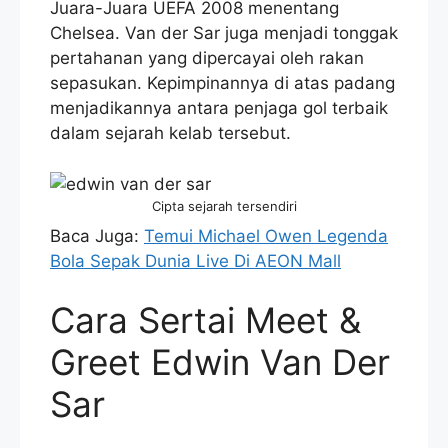
Juara-Juara UEFA 2008 menentang
Chelsea. Van der Sar juga menjadi tonggak
pertahanan yang dipercayai oleh rakan
sepasukan. Kepimpinannya di atas padang
menjadikannya antara penjaga gol terbaik
dalam sejarah kelab tersebut.
Cipta sejarah tersendiri
Baca Juga:
Temui Michael Owen Legenda
Bola Sepak Dunia Live Di AEON Mall
Cara Sertai Meet &
Greet Edwin Van Der
Sar