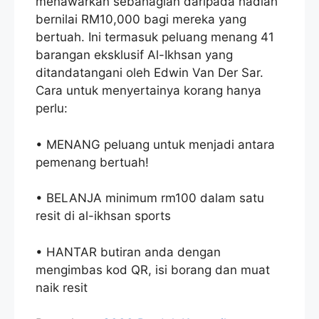
menawarkan sebahagian daripada hadiah
bernilai RM10,000 bagi mereka yang
bertuah. Ini termasuk peluang menang 41
barangan eksklusif Al-Ikhsan yang
ditandatangani oleh Edwin Van Der Sar.
Cara untuk menyertainya korang hanya
perlu:
• MENANG peluang untuk menjadi antara
pemenang bertuah!
• BELANJA minimum rm100 dalam satu
resit di al-ikhsan sports
• HANTAR butiran anda dengan
mengimbas kod QR, isi borang dan muat
naik resit