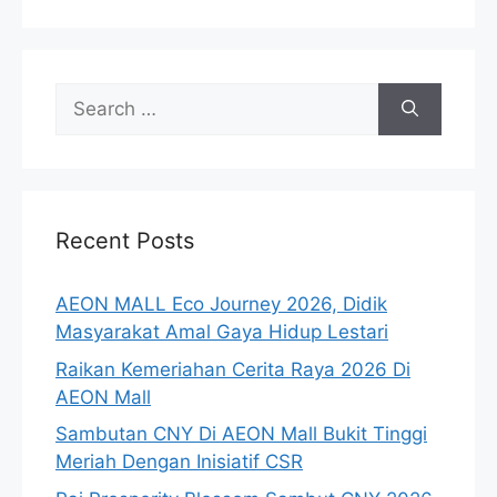
Search
for:
Recent Posts
AEON MALL Eco Journey 2026, Didik
Masyarakat Amal Gaya Hidup Lestari
Raikan Kemeriahan Cerita Raya 2026 Di
AEON Mall
Sambutan CNY Di AEON Mall Bukit Tinggi
Meriah Dengan Inisiatif CSR