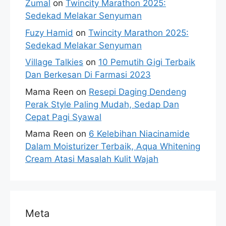
Zumal
on
Twincity Marathon 2025:
Sedekad Melakar Senyuman
Fuzy Hamid
on
Twincity Marathon 2025:
Sedekad Melakar Senyuman
Village Talkies
on
10 Pemutih Gigi Terbaik
Dan Berkesan Di Farmasi 2023
Mama Reen
on
Resepi Daging Dendeng
Perak Style Paling Mudah, Sedap Dan
Cepat Pagi Syawal
Mama Reen
on
6 Kelebihan Niacinamide
Dalam Moisturizer Terbaik, Aqua Whitening
Cream Atasi Masalah Kulit Wajah
Meta