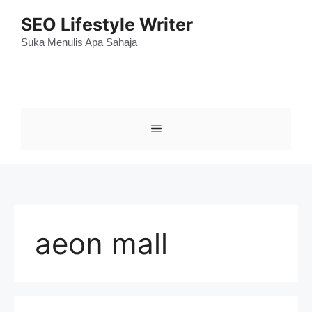
Skip
SEO Lifestyle Writer
to
content
Suka Menulis Apa Sahaja
Menu
aeon mall