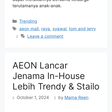
terutamanya anak-anak.
Categories
Trending
Tags
aeon mall
,
raya
,
syawal
,
tom and jerry
Leave a comment
AEON Lancar
Jenama In-House
Lebih Trendy & Stailo
October 1, 2024
by
Mama Reen