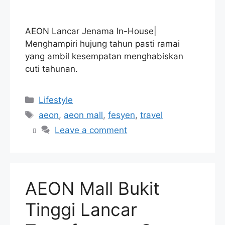
AEON Lancar Jenama In-House|
Menghampiri hujung tahun pasti ramai
yang ambil kesempatan menghabiskan
cuti tahunan.
Categories
Lifestyle
Tags
aeon
,
aeon mall
,
fesyen
,
travel
Leave a comment
AEON Mall Bukit
Tinggi Lancar