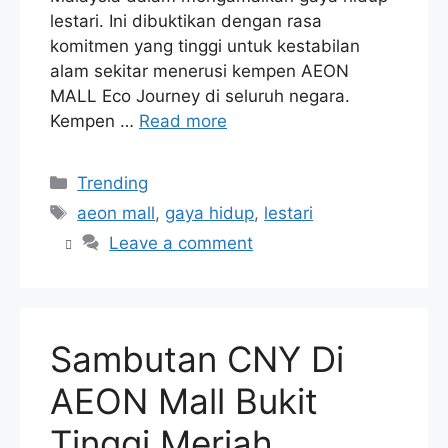
lestari. Ini dibuktikan dengan rasa
komitmen yang tinggi untuk kestabilan
alam sekitar menerusi kempen AEON
MALL Eco Journey di seluruh negara.
Kempen …
Read more
Categories
Trending
Tags
aeon mall
,
gaya hidup
,
lestari
Leave a comment
Sambutan CNY Di
AEON Mall Bukit
Tinggi Meriah