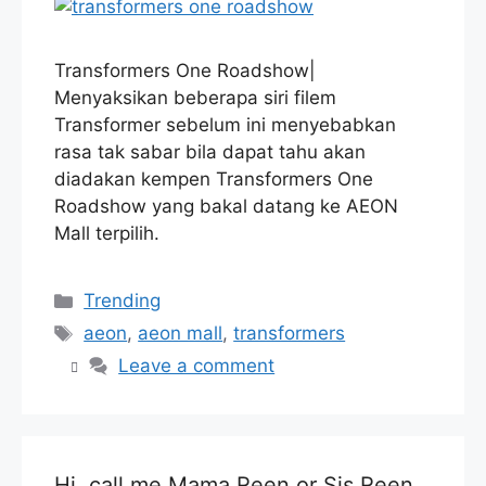
Transformers One Roadshow|
Menyaksikan beberapa siri filem
Transformer sebelum ini menyebabkan
rasa tak sabar bila dapat tahu akan
diadakan kempen Transformers One
Roadshow yang bakal datang ke AEON
Mall terpilih.
Categories
Trending
Tags
aeon
,
aeon mall
,
transformers
Leave a comment
Hi, call me Mama Reen or Sis Reen