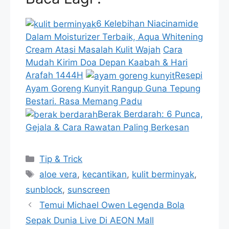
6 Kelebihan Niacinamide
Dalam Moisturizer Terbaik, Aqua Whitening
Cream Atasi Masalah Kulit Wajah
Cara
Mudah Kirim Doa Depan Kaabah & Hari
Arafah 1444H
Resepi
Ayam Goreng Kunyit Rangup Guna Tepung
Bestari. Rasa Memang Padu
Berak Berdarah: 6 Punca,
Gejala & Cara Rawatan Paling Berkesan
Categories
Tip & Trick
Tags
aloe vera
,
kecantikan
,
kulit berminyak
,
sunblock
,
sunscreen
Temui Michael Owen Legenda Bola
Sepak Dunia Live Di AEON Mall