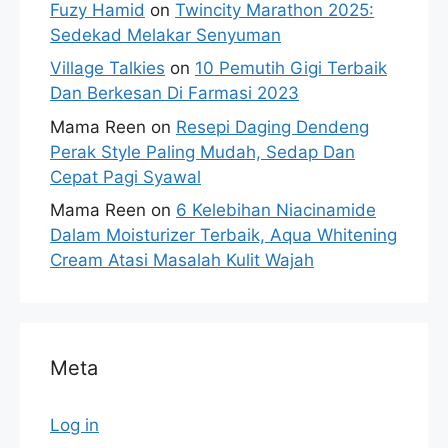
Fuzy Hamid
on
Twincity Marathon 2025:
Sedekad Melakar Senyuman
Village Talkies
on
10 Pemutih Gigi Terbaik
Dan Berkesan Di Farmasi 2023
Mama Reen
on
Resepi Daging Dendeng
Perak Style Paling Mudah, Sedap Dan
Cepat Pagi Syawal
Mama Reen
on
6 Kelebihan Niacinamide
Dalam Moisturizer Terbaik, Aqua Whitening
Cream Atasi Masalah Kulit Wajah
Meta
Log in