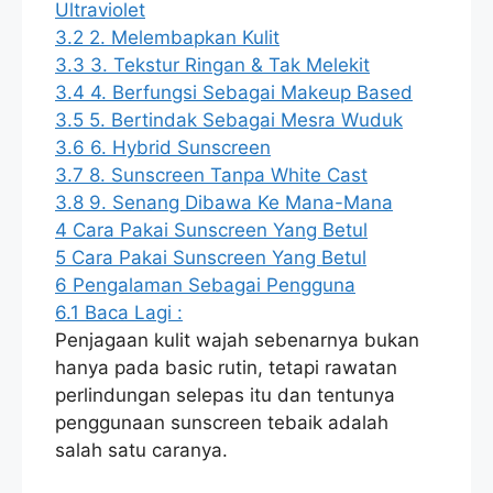
Ultraviolet
3.2
2. Melembapkan Kulit
3.3
3. Tekstur Ringan & Tak Melekit
3.4
4. Berfungsi Sebagai Makeup Based
3.5
5. Bertindak Sebagai Mesra Wuduk
3.6
6. Hybrid Sunscreen
3.7
8. Sunscreen Tanpa White Cast
3.8
9. Senang Dibawa Ke Mana-Mana
4
Cara Pakai Sunscreen Yang Betul
5
Cara Pakai Sunscreen Yang Betul
6
Pengalaman Sebagai Pengguna
6.1
Baca Lagi :
Penjagaan kulit wajah sebenarnya bukan
hanya pada basic rutin, tetapi rawatan
perlindungan selepas itu dan tentunya
penggunaan sunscreen tebaik adalah
salah satu caranya.