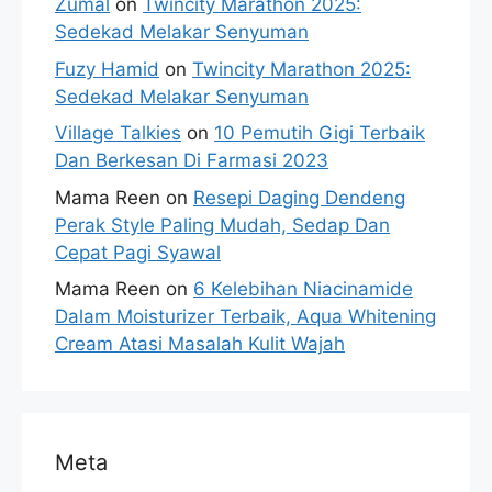
Zumal
on
Twincity Marathon 2025:
Sedekad Melakar Senyuman
Fuzy Hamid
on
Twincity Marathon 2025:
Sedekad Melakar Senyuman
Village Talkies
on
10 Pemutih Gigi Terbaik
Dan Berkesan Di Farmasi 2023
Mama Reen
on
Resepi Daging Dendeng
Perak Style Paling Mudah, Sedap Dan
Cepat Pagi Syawal
Mama Reen
on
6 Kelebihan Niacinamide
Dalam Moisturizer Terbaik, Aqua Whitening
Cream Atasi Masalah Kulit Wajah
Meta