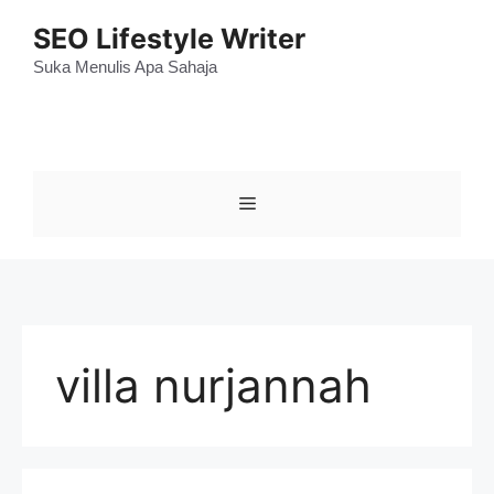
Skip
SEO Lifestyle Writer
to
content
Suka Menulis Apa Sahaja
Menu
villa nurjannah