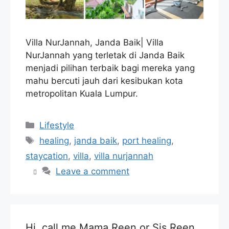
Villa NurJannah, Janda Baik| Villa
NurJannah yang terletak di Janda Baik
menjadi pilihan terbaik bagi mereka yang
mahu bercuti jauh dari kesibukan kota
metropolitan Kuala Lumpur.
Categories
Lifestyle
Tags
healing
,
janda baik
,
port healing
,
staycation
,
villa
,
villa nurjannah
Leave a comment
Hi, call me Mama Reen or Sis Reen