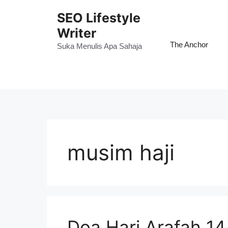
Skip
SEO Lifestyle
to
Writer
content
The Anchor
Suka Menulis Apa Sahaja
musim haji
Doa Hari Arafah 1