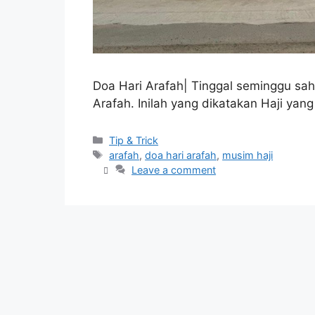
Doa Hari Arafah| Tinggal seminggu sah
Arafah. Inilah yang dikatakan Haji yan
Categories
Tip & Trick
Tags
arafah
,
doa hari arafah
,
musim haji
Leave a comment