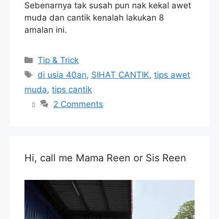
Sebenarnya tak susah pun nak kekal awet
muda dan cantik kenalah lakukan 8
amalan ini.
Categories
Tip & Trick
Tags
di usia 40an
,
SIHAT CANTIK
,
tips awet
muda
,
tips cantik
2 Comments
Hi, call me Mama Reen or Sis Reen