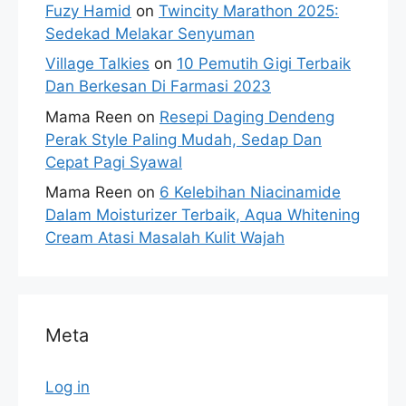
Fuzy Hamid
on
Twincity Marathon 2025:
Sedekad Melakar Senyuman
Village Talkies
on
10 Pemutih Gigi Terbaik
Dan Berkesan Di Farmasi 2023
Mama Reen
on
Resepi Daging Dendeng
Perak Style Paling Mudah, Sedap Dan
Cepat Pagi Syawal
Mama Reen
on
6 Kelebihan Niacinamide
Dalam Moisturizer Terbaik, Aqua Whitening
Cream Atasi Masalah Kulit Wajah
Meta
Log in