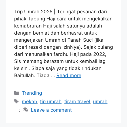
Trip Umrah 2025 | Teringat pesanan dari
pihak Tabung Haji cara untuk mengekalkan
kemabruran Haji salah satunya adalah
dengan berniat dan berhasrat untuk
mengerjakan Umrah di Tanah Suci (jika
diberi rezeki dengan izinNya). Sejak pulang
dari menunaikan fardhu Haji pada 2022,
Sis memang berazam untuk kembali lagi
ke sini. Siapa saja yang tidak rindukan
Baitullah. Tiada …
Read more
Categories
Trending
Tags
mekah
,
tip umrah
,
tiram travel
,
umrah
Leave a comment