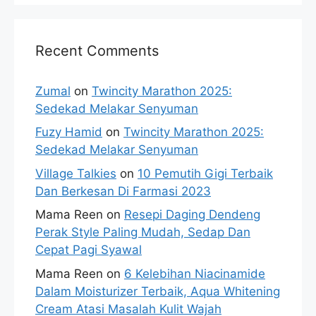
Recent Comments
Zumal
on
Twincity Marathon 2025:
Sedekad Melakar Senyuman
Fuzy Hamid
on
Twincity Marathon 2025:
Sedekad Melakar Senyuman
Village Talkies
on
10 Pemutih Gigi Terbaik
Dan Berkesan Di Farmasi 2023
Mama Reen
on
Resepi Daging Dendeng
Perak Style Paling Mudah, Sedap Dan
Cepat Pagi Syawal
Mama Reen
on
6 Kelebihan Niacinamide
Dalam Moisturizer Terbaik, Aqua Whitening
Cream Atasi Masalah Kulit Wajah