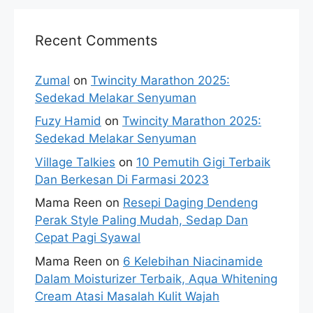
Recent Comments
Zumal
on
Twincity Marathon 2025:
Sedekad Melakar Senyuman
Fuzy Hamid
on
Twincity Marathon 2025:
Sedekad Melakar Senyuman
Village Talkies
on
10 Pemutih Gigi Terbaik
Dan Berkesan Di Farmasi 2023
Mama Reen
on
Resepi Daging Dendeng
Perak Style Paling Mudah, Sedap Dan
Cepat Pagi Syawal
Mama Reen
on
6 Kelebihan Niacinamide
Dalam Moisturizer Terbaik, Aqua Whitening
Cream Atasi Masalah Kulit Wajah