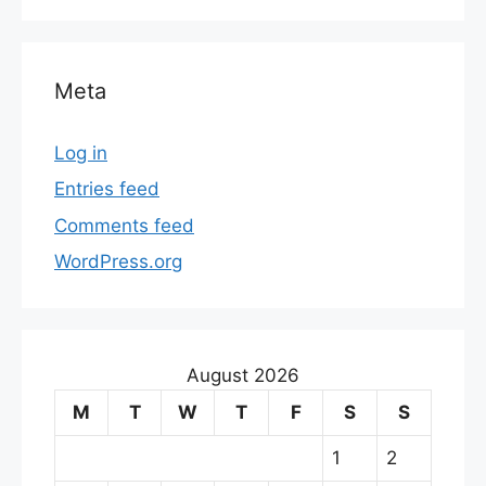
Meta
Log in
Entries feed
Comments feed
WordPress.org
August 2026
M
T
W
T
F
S
S
1
2