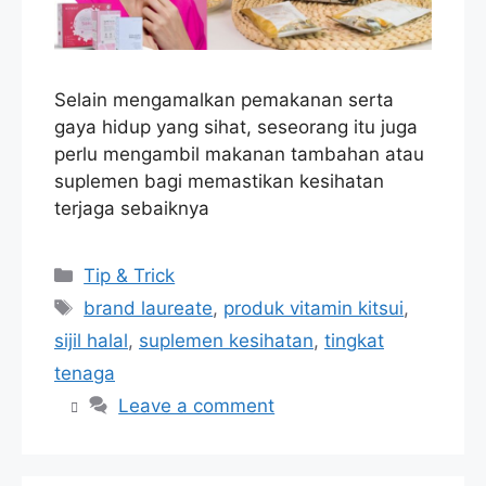
Selain mengamalkan pemakanan serta
gaya hidup yang sihat, seseorang itu juga
perlu mengambil makanan tambahan atau
suplemen bagi memastikan kesihatan
terjaga sebaiknya
Categories
Tip & Trick
Tags
brand laureate
,
produk vitamin kitsui
,
sijil halal
,
suplemen kesihatan
,
tingkat
tenaga
Leave a comment