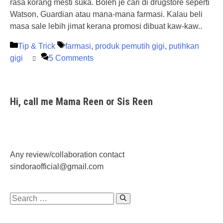
rasa korang mesti suka. Boleh je cari di drugstore seperti
Watson, Guardian atau mana-mana farmasi. Kalau beli
masa sale lebih jimat kerana promosi dibuat kaw-kaw..
Categories
Tags
Tip & Trick
farmasi
,
produk pemutih gigi
,
putihkan
gigi
5 Comments
Hi, call me Mama Reen or Sis Reen
Any review/collaboration contact
sindoraofficial@gmail.com
Search
for: