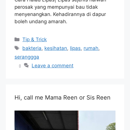
perosak yang mempunyai bau tidak
menyenangkan. Kehadirannya di dapur
boleh undang amarah.
Categories
Tip & Trick
Tags
bakteria
,
kesihatan
,
lipas
,
rumah
,
seranggga
Leave a comment
Hi, call me Mama Reen or Sis Reen