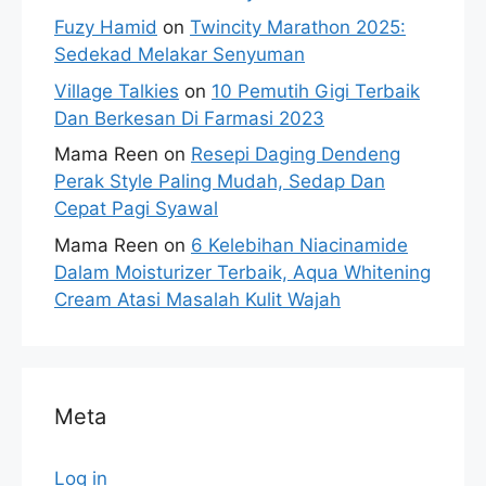
Fuzy Hamid
on
Twincity Marathon 2025:
Sedekad Melakar Senyuman
Village Talkies
on
10 Pemutih Gigi Terbaik
Dan Berkesan Di Farmasi 2023
Mama Reen
on
Resepi Daging Dendeng
Perak Style Paling Mudah, Sedap Dan
Cepat Pagi Syawal
Mama Reen
on
6 Kelebihan Niacinamide
Dalam Moisturizer Terbaik, Aqua Whitening
Cream Atasi Masalah Kulit Wajah
Meta
Log in