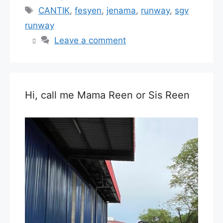
Tags
CANTIK
,
fesyen
,
jenama
,
runway
,
sgv
runway
Leave a comment
Hi, call me Mama Reen or Sis Reen