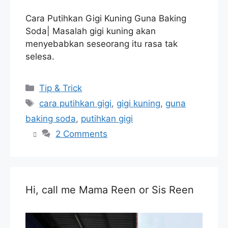
Cara Putihkan Gigi Kuning Guna Baking
Soda| Masalah gigi kuning akan
menyebabkan seseorang itu rasa tak
selesa.
Categories
Tip & Trick
Tags
cara putihkan gigi
,
gigi kuning
,
guna
baking soda
,
putihkan gigi
2 Comments
Hi, call me Mama Reen or Sis Reen