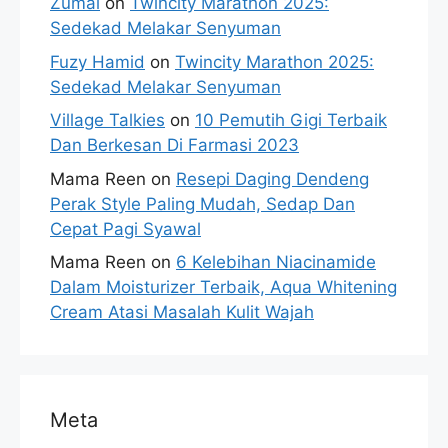
Zumal
on
Twincity Marathon 2025:
Sedekad Melakar Senyuman
Fuzy Hamid
on
Twincity Marathon 2025:
Sedekad Melakar Senyuman
Village Talkies
on
10 Pemutih Gigi Terbaik
Dan Berkesan Di Farmasi 2023
Mama Reen
on
Resepi Daging Dendeng
Perak Style Paling Mudah, Sedap Dan
Cepat Pagi Syawal
Mama Reen
on
6 Kelebihan Niacinamide
Dalam Moisturizer Terbaik, Aqua Whitening
Cream Atasi Masalah Kulit Wajah
Meta