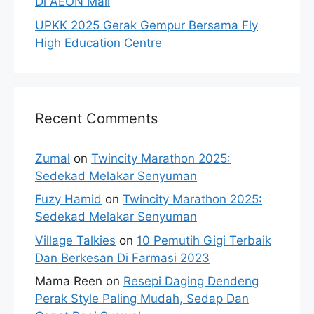
Di AEON Mall
UPKK 2025 Gerak Gempur Bersama Fly
High Education Centre
Recent Comments
Zumal
on
Twincity Marathon 2025:
Sedekad Melakar Senyuman
Fuzy Hamid
on
Twincity Marathon 2025:
Sedekad Melakar Senyuman
Village Talkies
on
10 Pemutih Gigi Terbaik
Dan Berkesan Di Farmasi 2023
Mama Reen
on
Resepi Daging Dendeng
Perak Style Paling Mudah, Sedap Dan