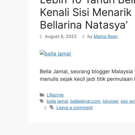
Kenali Sisi Menarik 
Bellarina Natasya’
August 6, 2023
by
Mama Reen
Bella Jamal, seorang blogger Malaysia
menulis sejak kecil jadi titik permul
Categories
Lifestyle
Tags
bella jamal
,
bellajamal.com
,
blogger
,
seo wri
Leave a comment