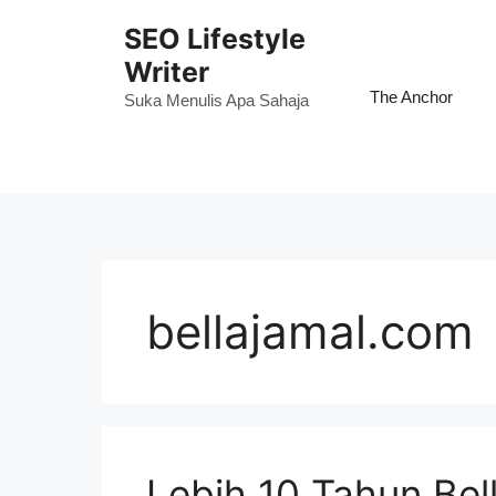
Skip
SEO Lifestyle
to
Writer
content
The Anchor
Suka Menulis Apa Sahaja
bellajamal.com
Lebih 10 Tahun Bell