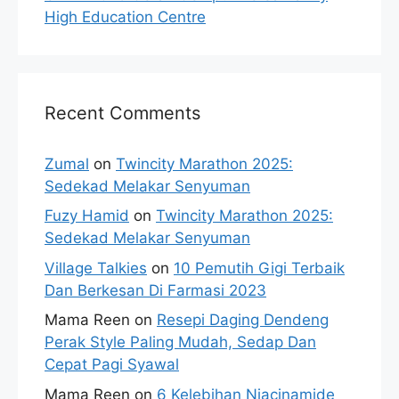
High Education Centre
Recent Comments
Zumal
on
Twincity Marathon 2025:
Sedekad Melakar Senyuman
Fuzy Hamid
on
Twincity Marathon 2025:
Sedekad Melakar Senyuman
Village Talkies
on
10 Pemutih Gigi Terbaik
Dan Berkesan Di Farmasi 2023
Mama Reen
on
Resepi Daging Dendeng
Perak Style Paling Mudah, Sedap Dan
Cepat Pagi Syawal
Mama Reen
on
6 Kelebihan Niacinamide